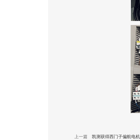
上一篇
凯测获得西门子偏航电机