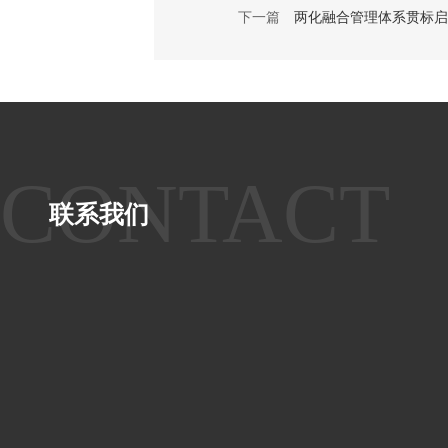
下一篇
两化融合管理体系贯标启
联系我们