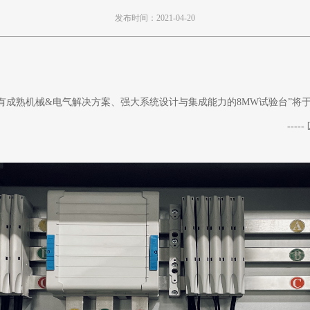
发布时间：2021-04-20
拥有成熟机械&电气解决方案、强大系统设计与集成能力的8MW试验台”将
--- 匠心凯测，传